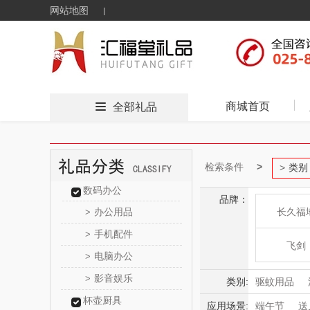
网站地图
商城首页
全部礼品
检索条件
类别
数码办公
品牌：
办公用品
长久福
>
手机配件
>
飞剑
电脑办公
>
影音娱乐
>
片仔
类别:
驱蚊用品
杯壶厨具
应用场景:
端午节
送