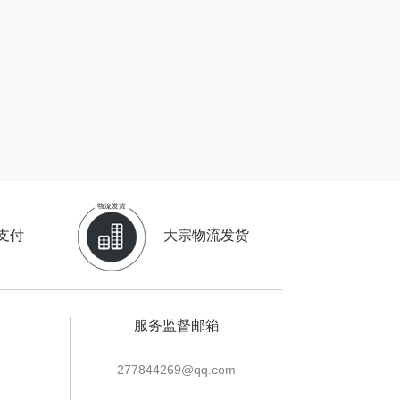
传应
陇间柒月(包销款)
高原宏
睡眠博士
PLOVER
胡姬花
（家纺）
福礼掌柜
迪士尼（数码类）
五谷磨房
她妍社
支付
大宗物流发货
爱国者
尔木萄
NDAI（电器
莱克
服务监督邮箱
类）
碧云泉
普沃达
277844269@qq.com
尔（包销款）
左都