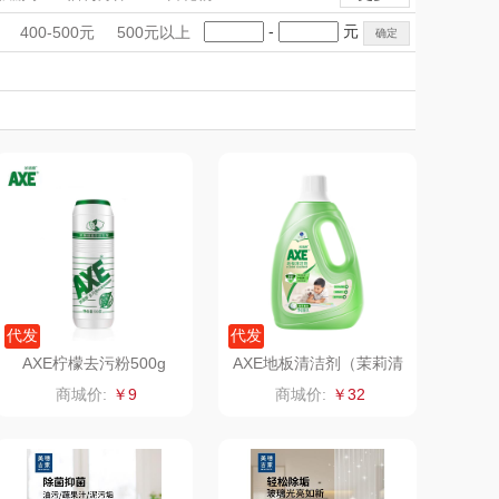
觅菓
MOVA
手礼盒
会议礼品
国潮文创
-
元
400-500元
500元以上
乐扣（家居/
科技感礼品
星巴克（杯壶/包
中国风
创意礼品
女神节
奶企礼品
银行礼品
小家电）
袋）
姑苏渔歌
纺王
七夕节
建党节
圣诞节
教师节
Newmine
佳帮手
线上款）
沃莱
十二夏天
乐班
戴可思
卓然
首佩
代发
代发
AXE柠檬去污粉500g
AXE地板清洁剂（茉莉清
香）2L
奈雪的茶
克洛特
商城价:
￥9
商城价:
￥32
睿嫣润膏
锐致
花卉诗
小天鹅