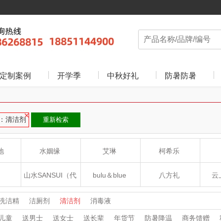
定制案例
开学季
中秋好礼
防暑防暑
：清洁剂
重新检索
地
水姻缘
艾琳
柯希乐
山水SANSUI（代
bulu＆blue
八方礼
云
理商）
癀
山本
新秀丽
夏普SHARP
洗洁精
洁厕剂
清洁剂
消毒液
儿童
送男士
送女士
送长辈
年货节
防暑降温
商务馈赠