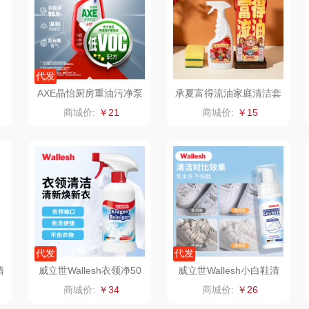
老板
康夫
罗尔仕
拜灭士
舒蕾
制款）
爱国者（移动电
飞利浦
荣诚
代发
AXE晶怡厨房重油污净泵
承夏富得流油家庭清洁套
源）
疗
凤凰
保卫蛋蛋
马克图布
苏泊
装（红石榴）500g
装
商城价:
￥21
商城价:
￥15
实丰文化
洛克星球
梵沐
系
TCL
五芳斋
立家
泸
可益康
皇家粮仓
干饭熊饱饱
路悠悠
尹谜
金龙鱼（包销款）
代发
代发
伊莎贝拉
荣事达（品牌方）
得力
润本
清
威立世Wallesh衣领净50
威立世Wallesh小白鞋清
0ml
洁剂150ml
商城价:
￥34
商城价:
￥26
圣耳
味滋源（包销款）
英红（包销款）
八马