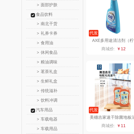
面部护肤
>
ROBAM
食品饮料
南北干货
>
富昌（定
代发
礼券卡券
>
AXE多用途清洁剂（柠
食用油
>
江中食
檬）500g
商城价:
￥12
休闲食品
>
晒瑞
粮油调味
>
茗茶礼盒
>
漫沃星
生鲜礼盒
>
山萃
传统滋补
>
饮料冲调
>
BTSM
汽车用品
代发
保宁
美穗吉家速干除菌地板
车载电器
>
洁剂500g
商城价:
￥11
车载用品
>
雅鹿