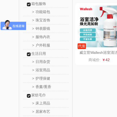
箱包服饰
铮铭
功能箱包
>
珠宝首饰
>
千问
钟表眼镜
>
洽洽
服饰内衣
>
户外鞋服
>
代发
无印良品
威立世Wallesh浴室清
生活日用
剂508ml
商城价:
￥42
商）
日用杂货
呼也
>
浴室用品
>
丽耳
护理保健
>
香薰/熏香
>
宏太
家纺毛巾
欧丽薇
床上用品
>
居家布艺
>
汤姆