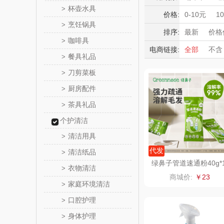
HOLOHO
杯壶水具
>
积分礼品
价格:
0-10元
1
烹饪锅具
>
暖冬好物
匠心萌
排序:
最新
价格
咖啡具
>
高端送礼
电商链接:
全部
不含
宝堂马氏
餐具礼品
>
保险礼品
母亲节
父
刀剪菜板
>
伯纳
厨房配件
>
罗莱 超柔
茶具礼品
>
个护清洁
百草味（代
清洁用具
>
康宁
代发
清洁纸品
>
绿鼻子管道速通粉40g*
衣物清洁
>
0包/盒
SWISS MIL
商城价:
￥23
家庭环境清洁
>
睿嫣
口腔护理
>
身体护理
>
倍瑞