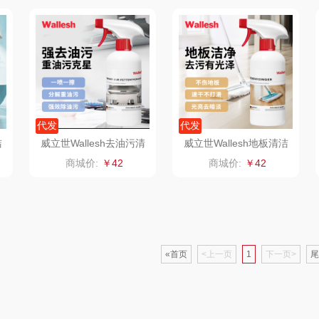
臻牧
真不二
富安娜（包销款
西屋
1）
杜邦（餐具类）
洁丽雅（包销款）
云栖桦田
奥克斯
五丰黎红
小胖爪
代发
代发
（代理
味滋源（品牌方）
立时olayks
银小燕
洁
威立世Wallesh去油污清
威立世Wallesh地板清洁
洁剂508ml
剂508ml
商城价:
￥42
商城价:
￥42
梦洁
泉尔思
润培
三胖蛋
奈斯派索
小度
索爱
都乐Dole
邻家饭香
赫兰希
«首页
<上一页
1
下一页>
尾
兰
易路达
天琴
朗赫
逊
皮尔卡丹（皮具
傲胜OSIM
360