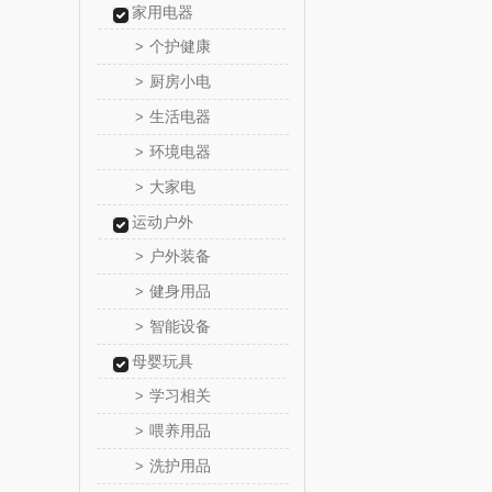
家用电器
锡品
个护健康
>
厨房小电
>
悦湘
生活电器
>
keep
环境电器
>
大家电
>
绿鼻
运动户外
康恩
户外装备
>
健身用品
>
富安娜（包
智能设备
>
半亩
母婴玩具
学习相关
>
艾可
喂养用品
>
洗护用品
>
护舒