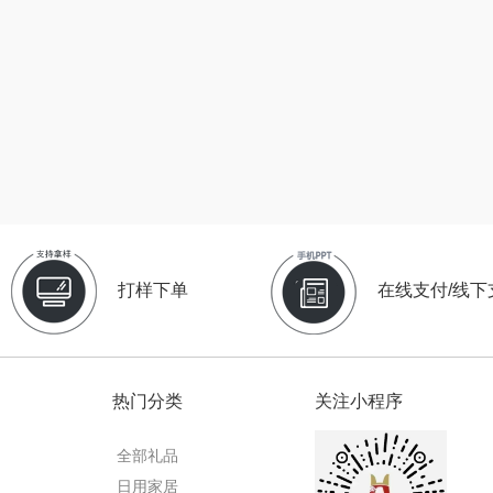
粒上皇
乐扣乐扣（小家
厨创妈咪
电）
民间造物
康巴赫（包销款）
元黍
月
瑞驰SWICKY
鲸选码头
家之礼
啄木鸟
鱼
香畴
太力
象印
施耐德
向物
来伊份
打样下单
在线支付/线下
雅
苏菲
folli follie
品存
嗑西西
乐事
途雅
HYU
热门分类
关注小程序
菽
得一茶
田知府
吉米
全部礼品
家
陈克明
翼眠
TKK
奥帝
日用家居