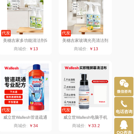
（定制款）
洁玉（定制款）
周六福
江中猴姑
代发
代发
美穗吉家多功能清洁剂5
美穗吉家玻璃光亮清洁剂
尔（代理商）
九阳（代理商）
00g
500g
商城价:
￥13
商城价:
￥13
骆驼
VVC
溪河桃酥
中茶
汉美驰
梦洁家纺
微信咨询
先科
德菲摩尔
代发
代发
电话咨询
（套装类）
浪莎
威立世Wallesh管道疏通
威立世Wallesh电脑手机
剂1000ml
平板屏幕清洁剂128ml
商城价:
￥34
商城价:
￥33.2
（包销款）
雅莉格丝
QQ咨询