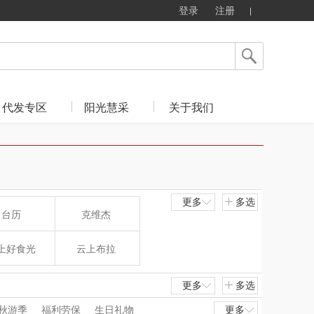
登录
注册
代发专区
阳光慧采
关于我们
更多
多选
台历
克维杰
上好食光
云上布拉
东方沁
绽家
更多
多选
秋游季
福利劳保
生日礼物
更多