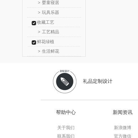
婴童寝居
>
厨邦
玩具乐器
>
收藏工艺
中华
工艺精品
>
嘉禾
鲜花绿植
生活鲜花
>
金龙
冠军
礼品定制设计
乐而
KEPO
帮助中心
新闻资讯
稻梁
关于我们
新浪微博
茶马世
联系我们
官方微信