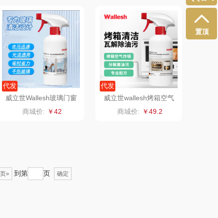
（小家电）
渝情渝礼
置顶
长寿花
百事食品
有色
可可满分
代发
代发
京荟堂
富昌
威立世Wallesh玻璃门窗
威立世wallesh烤箱空气
清洁剂508ml
炸锅清洁剂508ml
商城价:
￥42
商城价:
￥49.2
品胜
百事（饮具类）
（个护类）
创维（手表类）
丸美
几梦
到第
页
页»
确定
果兹
西屋（风扇类）
LK
艾美特（代理商）