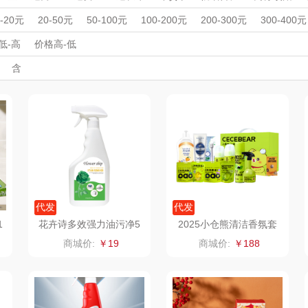
LO
途柏丽TOBERLIR
momo（杯壶）
大嘴猴（杯壶厨具
周年庆礼品
春游踏青
开学季礼品
毕业季礼品
开门红专区
伴
0-20元
20-50元
50-100元
100-200元
200-300元
300-400元
雨伞）
宠
外事出国
YOTTOY
入职礼
高颜值礼品
西屋（运动户外）
IP联名款
企业团建
非一FETANA
展会礼品
乐扣
低-高
价格高-低
开业乔迁
乡村振兴
定制案例
珠宝礼品
酒店旅游
高校礼品
含
铺子
蔬果园（代理商）
DGI
唯宝
建材礼品
政企单位
房地产礼品
汽车礼品
进店礼
情人节
亲节
儿童节
中秋节
建军节
护士节
重阳节
德
万象
元朗荣华
纽曼Newmine
纽曼
（线下款）
（
床品
三只松鼠（代理
斯凯奇SKECHER
可口可乐Coca Col
商）
S
a
理商）
LUING BOX
立白（包销款）
润本（套装）
京意之选
锦礼
阿茜娅（AGIA）
代发
代发
1
花卉诗多效强力油污净5
2025小仓熊清洁香氛套
25ml
装XCX250016
ITARY
罗莱超柔床品
润心
奈雪茶院
商城价:
￥19
商城价:
￥188
竹盐
悦滋木
丝丽诺妃
傲
安宝笛
爱润丝婷
形象派