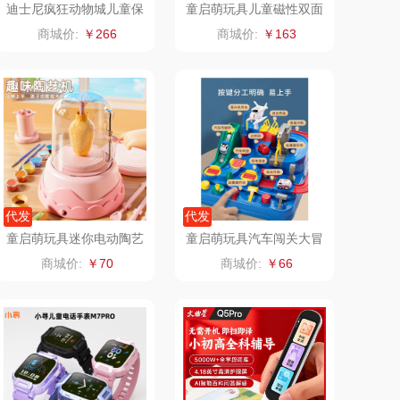
迪士尼疯狂动物城儿童保
童启萌玩具儿童磁性双面
温杯玩具、文具大礼包套
画板
乐心
康巴赫（锅具类）
商城价:
￥266
商城价:
￥163
装7件套8882
三头鹰
博牌
棉芽
伊莱克斯
浦（音频类）
珍视明
乐千厨
悠米UURMI
代发
代发
童启萌玩具迷你电动陶艺
童启萌玩具汽车闯关大冒
味滋源
玺魁
机WK625（黄）/WK625
险JP588-7
商城价:
￥70
商城价:
￥66
（粉）
喜临门
禹鸿物予
朱炳仁铜
高洁丝
瓷咖什
氛围部落