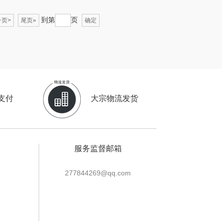
穗格氏
梦百合
到第
页
页>
尾页»
确定
瓷语花香
圣匠鲁班
祥（箱包）
君乐宝
汇可心
小甘菊
支付
大宗物流发货
摩米士
芬神
致尚丽和
T.J.HARREN
服务监督邮箱
（包销款）
奥苏米
277844269@qq.com
秦唐宋
伍闰堂
极鲜港
威诗兰