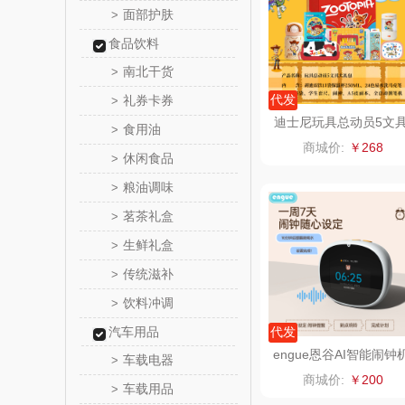
面部护肤
>
ROBAM
食品饮料
南北干货
>
富昌（定
代发
礼券卡券
>
迪士尼玩具总动员5文
食用油
>
江中食
大礼包A9912
商城价:
￥268
休闲食品
>
晒瑞
粮油调味
>
茗茶礼盒
>
漫沃星
生鲜礼盒
>
山萃
传统滋补
>
饮料冲调
>
BTSM
汽车用品
代发
保宁
engue恩谷AI智能闹钟
车载电器
>
器人学习机EG-AS01
商城价:
￥200
车载用品
>
雅鹿