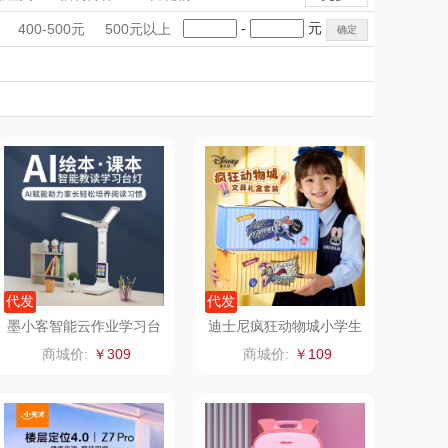
觅菓
MOVA
手礼盒
会议礼品
国潮文创
-
元
400-500元
500元以上
乐扣（家居/
科技感礼品
星巴克（杯壶/包
中国风
创意礼品
女神节
奶企礼品
银行礼品
小家电）
袋）
姑苏渔歌
纺王
七夕节
建党节
圣诞节
教师节
Newmine
佳帮手
线上款）
沃莱
十二夏天
乐班
戴可思
卓然
首佩
代发
代发
墨小客智能云作业学习台
迪士尼疯狂动物城小学生
灯A10
全套文具礼盒套装A9021
奈雪的茶
克洛特
商城价:
￥309
商城价:
￥109
5
睿嫣润膏
锐致
花卉诗
小天鹅