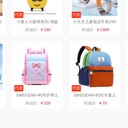
粒上皇
乐扣乐扣（小家
厨创妈咪
代发
代发
电）
民间造物
康巴赫（包销款）
元黍
射
小黄人大眼萌系列-满版
小天才儿童电话手表Z9A
图素系列-儿童行李箱
商城价:
￥190
商城价:
￥1389
月
瑞驰SWICKY
鲸选码头
家之礼
啄木鸟
鱼
香畴
太力
象印
施耐德
向物
来伊份
雅
苏菲
folli follie
品存
代发
代发
嗑西西
乐事
途雅
HYU
位
SWEGEAR+时尚护脊儿
SWEGEAR+时尚卡通儿
童双肩背包SCH816
童书包SCH809
商城价:
￥100
商城价:
￥78
菽
得一茶
田知府
吉米
家
陈克明
翼眠
TKK
奥帝