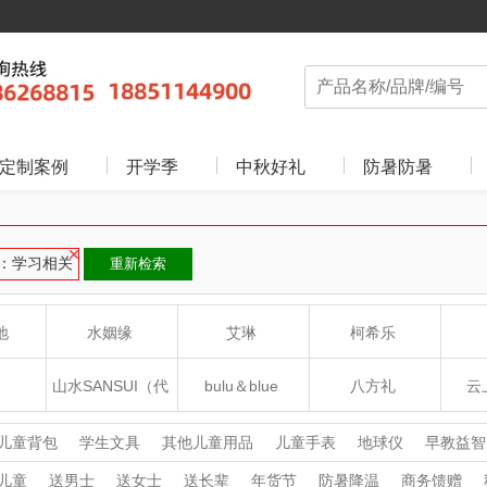
定制案例
开学季
中秋好礼
防暑防暑
：学习相关
重新检索
地
水姻缘
艾琳
柯希乐
山水SANSUI（代
bulu＆blue
八方礼
云
理商）
癀
山本
新秀丽
夏普SHARP
儿童背包
学生文具
其他儿童用品
儿童手表
地球仪
早教益智
画具画材
电纸书
儿童
送男士
送女士
送长辈
年货节
防暑降温
商务馈赠