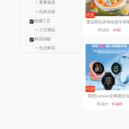
婴童寝居
>
厨邦
玩具乐器
>
代发
收藏工艺
中华
童启萌玩具电动音乐弹
钓鱼盘58304
工艺精品
>
商城价:
￥62
嘉禾
鲜花绿植
生活鲜花
>
金龙
冠军
乐而
代发
KEPO
联想Lenovo全网通定
智能儿童电话手表A5
商城价:
￥349
稻梁
茶马世