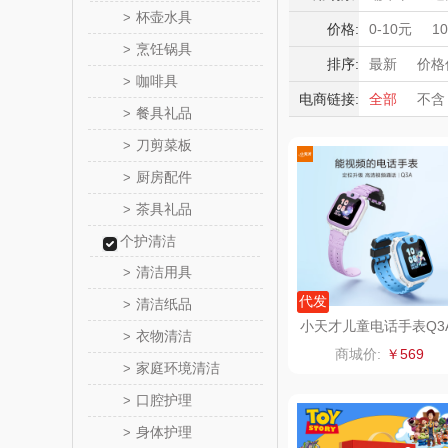
HOLOHO
杯壶水具
>
积分礼品
价格:
0-10元
1
烹饪锅具
>
暖冬好物
匠心萌
排序:
最新
价格
咖啡具
>
高端送礼
电商链接:
全部
不含
宝堂马氏
餐具礼品
>
保险礼品
母亲节
父
刀剪菜板
>
伯纳
厨房配件
>
罗莱 超柔
茶具礼品
>
个护清洁
百草味（代
清洁用具
>
康宁
代发
清洁纸品
>
小天才儿童电话手表Q3
衣物清洁
>
SWISS MIL
商城价:
￥569
家庭环境清洁
>
睿嫣
口腔护理
>
身体护理
>
倍瑞