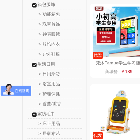
箱包服饰
铮铭
功能箱包
>
珠宝首饰
>
千问
钟表眼镜
>
洽洽
服饰内衣
>
户外鞋服
>
代发
无印良品
梵沐Famue学生学习
生活日用
身听播放器PA01（64
商城价:
￥189
商）
日用杂货
呼也
>
G）
浴室用品
>
丽耳
护理保健
>
香薰/熏香
>
宏太
家纺毛巾
欧丽薇
床上用品
>
居家布艺
>
汤姆
代发