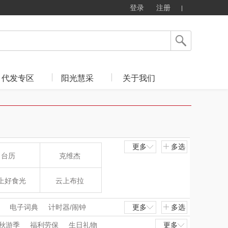
登录
注册
代发专区
阳光慧采
关于我们
更多
多选
台历
克维杰
上好食光
云上布拉
东方沁
绽家
电子词典
计时器/闹钟
更多
多选
秋游季
福利劳保
生日礼物
更多