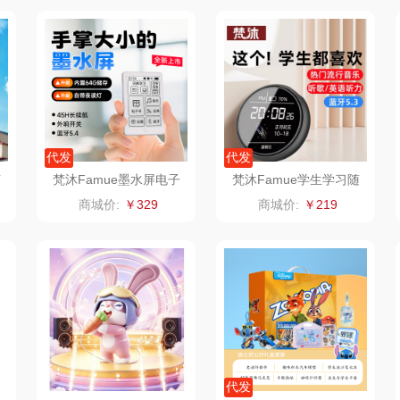
臻牧
真不二
富安娜（包销款
西屋
1）
杜邦（餐具类）
洁丽雅（包销款）
云栖桦田
奥克斯
五丰黎红
小胖爪
代发
代发
（代理
味滋源（品牌方）
立时olayks
银小燕
随
梵沐Famue墨水屏电子
梵沐Famue学生学习随
播放器阅读器BF07（64
身听播放器BF03（32
商城价:
￥329
商城价:
￥219
梦洁
泉尔思
润培
G）
G）
三胖蛋
奈斯派索
小度
索爱
都乐Dole
邻家饭香
赫兰希
兰
易路达
天琴
朗赫
逊
皮尔卡丹（皮具
傲胜OSIM
360
代发