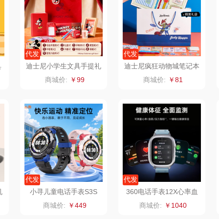
老板
康夫
罗尔仕
拜灭士
舒蕾
制款）
爱国者（移动电
飞利浦
荣诚
代发
代发
具
迪士尼小学生文具手提礼
迪士尼疯狂动物城笔记本
源）
疗
凤凰
保卫蛋蛋
马克图布
苏泊
盒学习用品A90202-M1
套装儿童记事本手账本A
商城价:
￥99
商城价:
￥81
90217
实丰文化
洛克星球
梵沐
系
TCL
五芳斋
立家
泸
可益康
皇家粮仓
干饭熊饱饱
路悠悠
尹谜
金龙鱼（包销款）
代发
代发
伊莎贝拉
荣事达（品牌方）
得力
润本
机
小寻儿童电话手表S3S
360电话手表12X心率血
氧压视频通话微信定位
商城价:
￥449
商城价:
￥1040
圣耳
味滋源（包销款）
英红（包销款）
八马