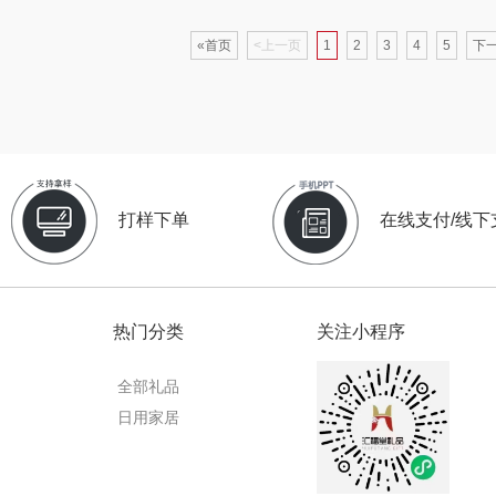
蜜丝婷
博莱克
苏泊尔（杯壶）
«首页
<上一页
1
2
3
4
5
下一
浅香（包销款）
一个人的星球
声阔
思宜莱
云鲸
迪士尼（儿童类）
恒源
富佑嘉（FU+）
富光（专供款）
小仓熊
打样下单
在线支付/线下
林
贝弗伦
科洛
秒秒测
ght
昔马
兰士顿
追鲸
热门分类
关注小程序
间
普陀山
胜源通
蓄光
小狗
全部礼品
（包销
猫和老鼠
皇上皇
创维（个护类）
日用家居
人
摩动
WayourCare
奥利贝拉