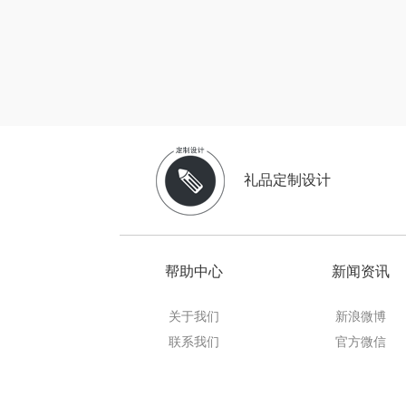
鹏程
沃隆
友望
德亚
礼品定制设计
凡士
Aroma Li
帮助中心
新闻资讯
亿瞬
关于我们
新浪微博
荣事达厨具
联系我们
官方微信
款）
小黄