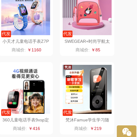
（定制款）
洁玉（定制款）
周六福
江中猴姑
代发
代发
小天才儿童电话手表Z7P
SWEGEAR+时尚宇航太
尔（代理商）
九阳（代理商）
ro
空系列书包SCH815中号
商城价:
￥1160
商城价:
￥85
骆驼
VVC
溪河桃酥
中茶
汉美驰
梦洁家纺
先科
德菲摩尔
代发
代发
（套装类）
浪莎
360儿童电话手表9xsp定
梵沐Famue学生学习随
位防水4G手机插卡视频
身听播放器BL15（64
商城价:
￥416
商城价:
￥219
通话
G）
（包销款）
雅莉格丝