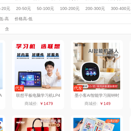
LO
途柏丽TOBERLIR
momo（杯壶）
大嘴猴（杯壶厨具
周年庆礼品
春游踏青
开学季礼品
毕业季礼品
开门红专区
伴
0-20元
20-50元
50-100元
100-200元
200-300元
300-400元
雨伞）
宠
外事出国
YOTTOY
入职礼
高颜值礼品
西屋（运动户外）
IP联名款
企业团建
非一FETANA
展会礼品
乐扣
低-高
价格高-低
开业乔迁
乡村振兴
定制案例
珠宝礼品
酒店旅游
高校礼品
含
铺子
蔬果园（代理商）
DGI
唯宝
建材礼品
政企单位
房地产礼品
汽车礼品
进店礼
情人节
亲节
儿童节
中秋节
建军节
护士节
重阳节
德
万象
元朗荣华
纽曼Newmine
纽曼
（线下款）
（
床品
三只松鼠（代理
斯凯奇SKECHER
可口可乐Coca Col
商）
S
a
理商）
LUING BOX
立白（包销款）
润本（套装）
京意之选
锦礼
阿茜娅（AGIA）
代发
代发
A
联想平板电脑学习机LP4
墨小客AI智能学习闹钟时
0（10.1英寸6+128G）
间管理器S9
ITARY
罗莱超柔床品
润心
奈雪茶院
商城价:
￥1479
商城价:
￥149
深灰色
竹盐
悦滋木
丝丽诺妃
傲
安宝笛
爱润丝婷
形象派