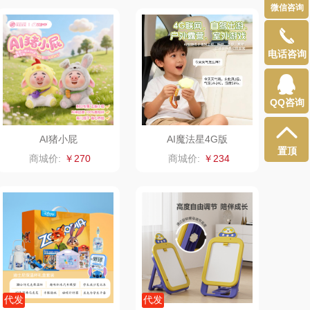
微信咨询
（小家电）
渝情渝礼
电话咨询
长寿花
百事食品
有色
可可满分
QQ咨询
京荟堂
富昌
AI猪小屁
AI魔法星4G版
置顶
商城价:
￥270
商城价:
￥234
品胜
百事（饮具类）
（个护类）
创维（手表类）
丸美
几梦
果兹
西屋（风扇类）
LK
艾美特（代理商）
代发
代发