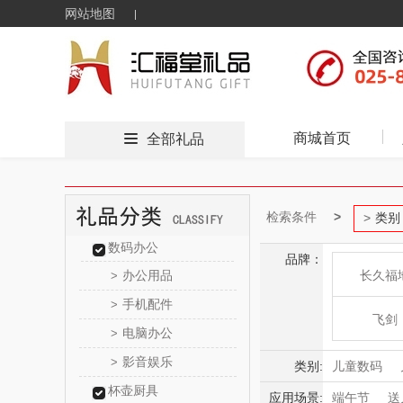
网站地图
商城首页
全部礼品
检索条件
类别
数码办公
品牌：
办公用品
长久福
>
手机配件
>
飞剑
电脑办公
>
影音娱乐
>
片仔
类别:
儿童数码
杯壶厨具
儿童拉杆箱
应用场景:
端午节
送