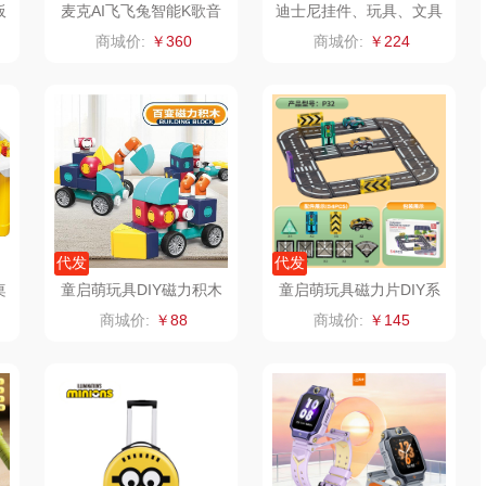
板
麦克AI飞飞兔智能K歌音
迪士尼挂件、玩具、文具
箱
大礼包套装7件套8880
类）
源
狮峰
温仑山（电器类）
洁丽雅（代理商）
商城价:
￥360
商城价:
￥224
湖
万华茶林
澜沧古茶
海尔
kaco
吉潮瑞鲜
飞利浦新安怡
子
乐扣乐扣（箱包杯
海信
乐美雅（餐具类）
飞利
壶）
贝
WENGER/威戈
Alluflon阿路弗仑
爱仕达
代发
代发
桌
童启萌玩具DIY磁力积木
童启萌玩具磁力片DIY系
销款）
冈州故事
福临门
卜珂
套装
列-54pcs
商城价:
￥88
商城价:
￥145
川
双立人
北欧沃朗
郎氏达
熊
万益蓝
正负零
七匹狼
宝
顺然
信科
南方寝饰