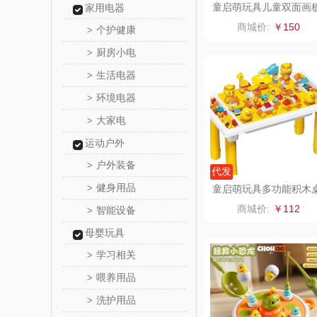
童启萌玩具儿童双面画
家用电器
LQ8011
锡品
商城价:
￥150
个护健康
>
厨房小电
>
悦湘
生活电器
>
keep
环境电器
>
大家电
>
绿鼻
运动户外
康恩
户外装备
>
代发
健身用品
>
童启萌玩具多功能积木
富安娜（包
商城价:
￥112
智能设备
>
半亩
母婴玩具
学习相关
>
艾可
喂养用品
>
洗护用品
>
护舒