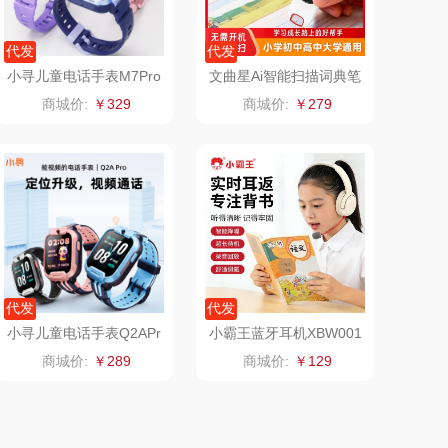
传应
陇间柒月(包销款)
代发
代发
高原宏
睡眠博士
小寻儿童电话手表M7Pro
文曲星Ai智能扫描词典笔
Q5Pro
商城价:
￥329
商城价:
￥279
PLOVER
胡姬花
（家纺）
福礼掌柜
迪士尼（数码类）
五谷磨房
她妍社
爱国者
尔木萄
代发
代发
NDAI（电器
莱克
小寻儿童电话手表Q2APr
小霸王蓝牙耳机XBW001
o
商城价:
￥289
商城价:
￥129
类）
碧云泉
普沃达
尔（包销款）
左都