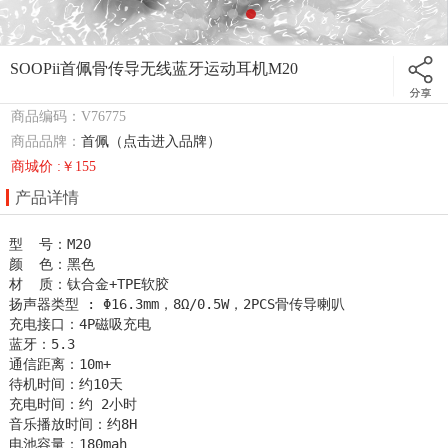
SOOPii首佩骨传导无线蓝牙运动耳机M20
商品编码：V76775
商品品牌：
首佩（点击进入品牌）
商城价 :￥155
产品详情
型  号：M20

颜  色：黑色                 

材  质：钛合金+TPE软胶

扬声器类型 : Φ16.3mm，8Ω/0.5W，2PCS骨传导喇叭                             
充电接口：4P磁吸充电

蓝牙：5.3                        

通信距离：10m+

待机时间：约10天           

充电时间：约 2小时

音乐播放时间：约8H       

电池容量：180mah
