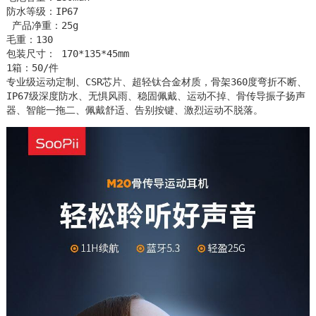
防水等级：IP67

 产品净重：25g 

毛重：130 

包装尺寸： 170*135*45mm   

1箱：50/件

专业级运动定制、CSR芯片、超轻钛合金材质，骨架360度弯折不断、
IP67级深度防水、无惧风雨、稳固佩戴、运动不掉、骨传导振子扬声
器、智能一拖二、佩戴舒适、告别按键、激烈运动不脱落。