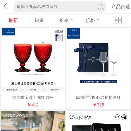
产品筛选
最新
销量
价格
价格
德国唯宝波士顿红酒杯
德国唯宝匠心岩葡萄酒杯
310mlx2（配蓝白礼盒）
470mlx2（配高定精装礼盒）
￥412
￥325