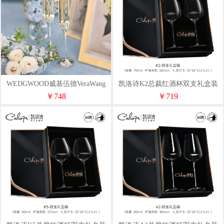
WEDGWOOD威基伍德VeraWang
凯洛诗K2总裁红酒杯双支礼盒装
爱之结绳香槟杯对杯
800ml
￥748
￥719