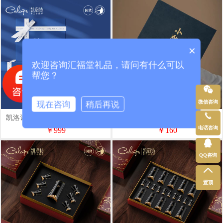
×
欢迎咨询汇福堂礼品，请问有什么可以
帮您？
微信咨询
现在咨询
稍后再说
凯洛诗光芒威士忌杯A款220ml双
尾桥下窑宋式雅集玉芝青瓷白酒具
支
酒杯会所商务伴手礼中秋节日赠品
电话咨询
￥999
￥160
QQ咨询
置顶