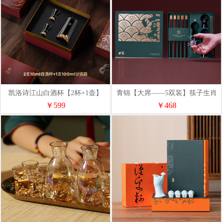
凯洛诗江山白酒杯【2杯+1壶】
青锦【大席——5双装】筷子生肖
酒杯绿色家宴精装烫金礼盒
￥599
￥468