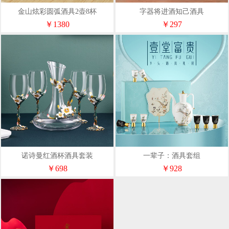
金山炫彩圆弧酒具2壶8杯
字器将进酒知己酒具
￥1380
￥297
诺诗曼红酒杯酒具套装
一辈子：酒具套组
￥698
￥928