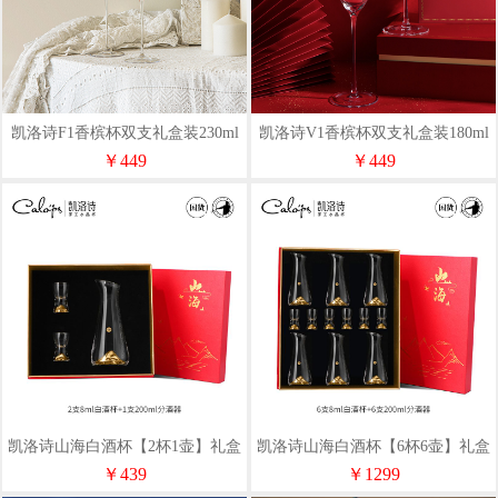
凯洛诗F1香槟杯双支礼盒装230ml
凯洛诗V1香槟杯双支礼盒装180ml
￥449
￥449
凯洛诗山海白酒杯【2杯1壶】礼盒
凯洛诗山海白酒杯【6杯6壶】礼盒
装
装
￥439
￥1299