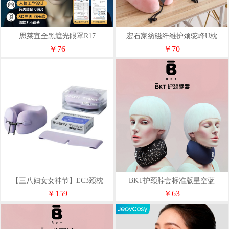
思莱宜全黑遮光眼罩R17
宏石家纺磁纤维护颈驼峰U枕
￥76
￥70
【三八妇女女神节】EC3颈枕
BKT护颈脖套标准版星空蓝
+VS3眼罩组合
￥159
￥63