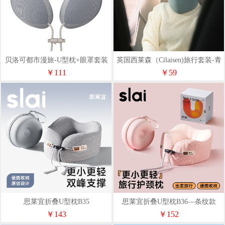
贝洛可都市漫旅-U型枕+眼罩套装
英国西莱森（Cilaisen)旅行套装-青
BK326
春版CP-C5
￥111
￥59
思莱宜折叠U型枕B35
思莱宜折叠U型枕B36—条纹款
￥143
￥152