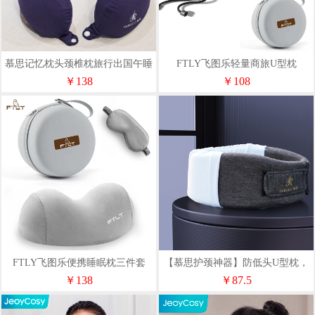
慕思记忆枕头颈椎枕旅行出国午睡
FTLY飞图乐轻量商旅U型枕
护颈枕头枕芯U型枕
UXZ08
￥138
￥108
FTLY飞图乐便携睡眠枕三件套
【慕思护颈神器】防低头U型枕，
LXZ01
柔软透气，办公旅行必备！
￥138
￥87.5