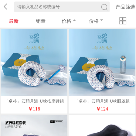
产品筛选
最新
销量
价格
价格
「卓朴」云憩月满·U枕按摩锤组
「卓朴」云憩月满·U枕眼罩组
￥116
￥124