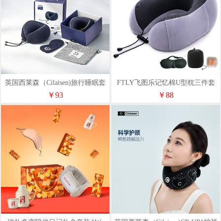
英国西莱森（Cilaisen)旅行睡眠套
FTLY飞图乐记忆棉U型枕三件套
装CP-C8
￥93
￥88