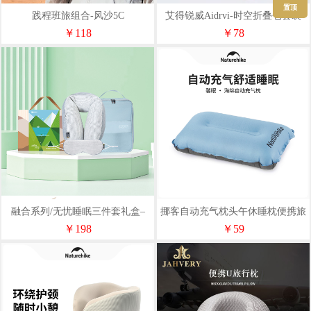
置顶
践程班旅组合-风沙5C
艾得锐威Aidrvi-时空折叠仓套装
ADR-9015
￥118
￥78
融合系列/无忧睡眠三件套礼盒–
挪客自动充气枕头午休睡枕便携旅
EB3Z04
行旅游露营舒适护腰靠枕
￥198
￥59