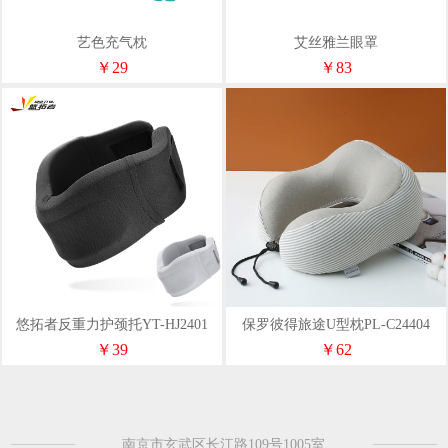
艺色充气枕
艾丝雅兰眼罩
￥29
￥83
悠拓者反重力护颈托YT-HJ2401
保罗彼得旅途U型枕PL-C24404
￥39
￥62
南京市玄武区长江路109号1005室