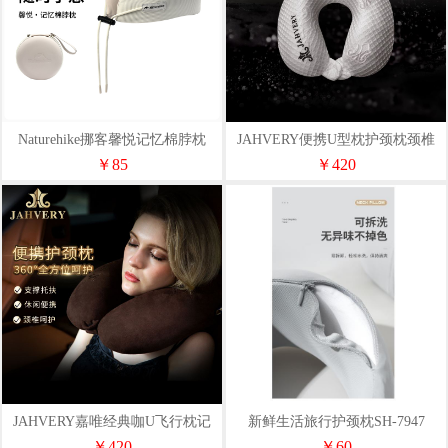
Naturehike挪客馨悦记忆棉脖枕
JAHVERY便携U型枕护颈枕颈椎
记忆枕午睡枕午休枕旅行枕
￥85
￥420
JAHVERY嘉唯经典咖U飞行枕记
新鲜生活旅行护颈枕SH-7947
忆枕头U型枕颈椎枕旅行午睡
￥420
￥60