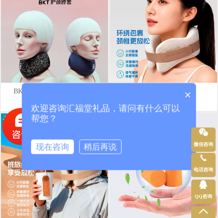
BKT护颈脖套标准版闪耀黑
践程旅班护颈枕HU3
×
￥63
￥54
欢迎咨询汇福堂礼品，请问有什么可以
帮您？
微信咨询
现在咨询
稍后再说
电话咨询
QQ咨询