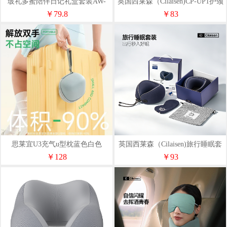
玻礼多蜜陪伴日记礼盒套装AW-
英国西莱森（Cilaisen)CP-UP1护颈
PBRJ/A
托
￥79.8
￥83
思莱宜U3充气u型枕蓝色白色
英国西莱森（Cilaisen)旅行睡眠套
装CP-C8
￥128
￥93