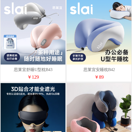
思莱宜舒睡U型枕B43
思莱宜安睡枕B42
￥129
￥89