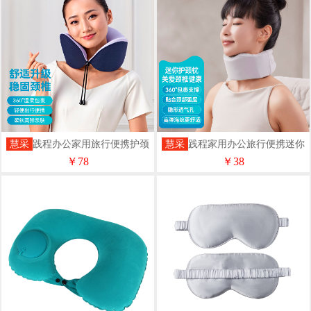
慧采
践程办公家用旅行便携护颈
慧采
践程家用办公旅行便携迷你
枕/HU1
护颈枕/HU2
￥78
￥38